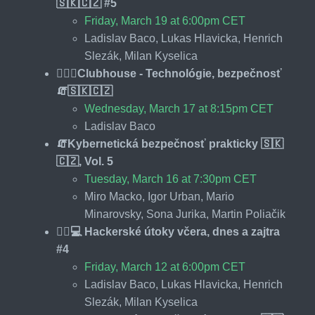
🇸🇰🇨🇿 #5
Friday, March 19 at 6:00pm CET
Ladislav Baco, Lukas Hlavicka, Henrich
Slezák, Milan Kyselica
🕵️‍♂️👋Clubhouse - Technológie, bezpečnosť
🧯🇸🇰🇨🇿
Wednesday, March 17 at 8:15pm CET
Ladislav Baco
🧯Kybernetická bezpečnosť prakticky 🇸🇰
🇨🇿, Vol. 5
Tuesday, March 16 at 7:30pm CET
Miro Macko, Igor Urban, Mario
Minarovsky, Sona Jurika, Martin Poliačik
🕵️‍♂️💻 Hackerské útoky včera, dnes a zajtra
#4
Friday, March 12 at 6:00pm CET
Ladislav Baco, Lukas Hlavicka, Henrich
Slezák, Milan Kyselica