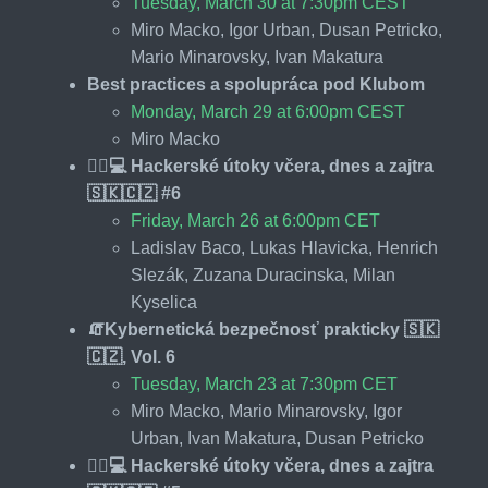
Tuesday, March 30 at 7:30pm CEST
Miro Macko, Igor Urban, Dusan Petricko,
Mario Minarovsky, Ivan Makatura
Best practices a spolupráca pod Klubom
Monday, March 29 at 6:00pm CEST
Miro Macko
🕵️‍♂️💻 Hackerské útoky včera, dnes a zajtra
🇸🇰🇨🇿 #6
Friday, March 26 at 6:00pm CET
Ladislav Baco, Lukas Hlavicka, Henrich
Slezák, Zuzana Duracinska, Milan
Kyselica
🧯Kybernetická bezpečnosť prakticky 🇸🇰
🇨🇿, Vol. 6
Tuesday, March 23 at 7:30pm CET
Miro Macko, Mario Minarovsky, Igor
Urban, Ivan Makatura, Dusan Petricko
🕵️‍♂️💻 Hackerské útoky včera, dnes a zajtra