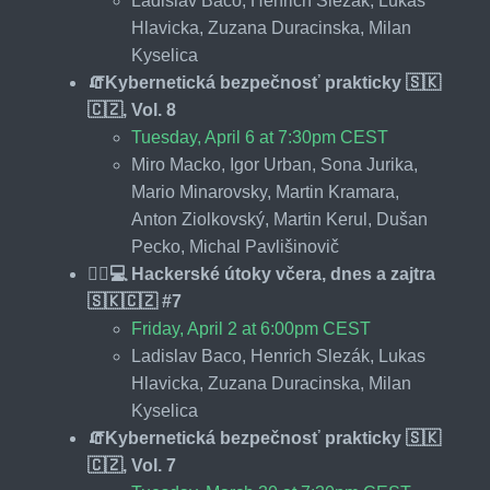
Ladislav Baco, Henrich Slezák, Lukas
Hlavicka, Zuzana Duracinska, Milan
Kyselica
🧯Kybernetická bezpečnosť prakticky 🇸🇰
🇨🇿, Vol. 8
Tuesday, April 6 at 7:30pm CEST
Miro Macko, Igor Urban, Sona Jurika,
Mario Minarovsky, Martin Kramara,
Anton Ziolkovský, Martin Kerul, Dušan
Pecko, Michal Pavlišinovič
🕵️‍♂️💻 Hackerské útoky včera, dnes a zajtra
🇸🇰🇨🇿 #7
Friday, April 2 at 6:00pm CEST
Ladislav Baco, Henrich Slezák, Lukas
Hlavicka, Zuzana Duracinska, Milan
Kyselica
🧯Kybernetická bezpečnosť prakticky 🇸🇰
🇨🇿, Vol. 7