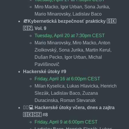
Miro Macko, Igor Urban, Sona Jurika,
Mario Minarovsky, Ladislav Baco
🧯Kybernetická bezpečnosť prakticky 🇸🇰
🇨🇿, Vol. 9
Tuesday, April 20 at 7:30pm CEST
Mario Minarovsky, Miro Macko, Anton
Ziolkovský, Sona Jurika, Martin Kerul,
Dušan Pecko, Igor Urban, Michal
Pavlišinovič
Hackerské útoky #9
Friday, April 16 at 6:00pm CEST
Milan Kyselica, Lukas Hlavicka, Henrich
Slezák, Ladislav Baco, Zuzana
Duracinska, Roman Stevanak
🕵️‍♂️💻 Hackerské útoky včera, dnes a zajtra
🇸🇰🇨🇿 #8
Friday, April 9 at 6:00pm CEST