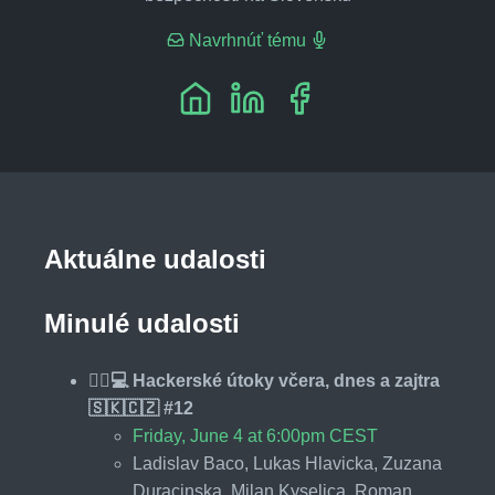
Navrhnúť tému
Aktuálne udalosti
Minulé udalosti
🕵️‍♂️💻 Hackerské útoky včera, dnes a zajtra
🇸🇰🇨🇿 #12
Friday, June 4 at 6:00pm CEST
Ladislav Baco, Lukas Hlavicka, Zuzana
Duracinska, Milan Kyselica, Roman