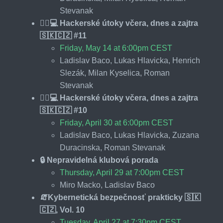
Stevanak
🕵️‍♂️💻 Hackerské útoky včera, dnes a zajtra
🇸🇰🇨🇿 #11
Friday, May 14 at 6:00pm CEST
Ladislav Baco, Lukas Hlavicka, Henrich
Slezák, Milan Kyselica, Roman
Stevanak
🕵️‍♂️💻 Hackerské útoky včera, dnes a zajtra
🇸🇰🇨🇿 #10
Friday, April 30 at 6:00pm CEST
Ladislav Baco, Lukas Hlavicka, Zuzana
Duracinska, Roman Stevanak
🔒 Nepravidelná klubová porada
Thursday, April 29 at 7:00pm CEST
Miro Macko, Ladislav Baco
🧯Kybernetická bezpečnosť prakticky 🇸🇰
🇨🇿, Vol. 10
Tuesday, April 27 at 7:30pm CEST