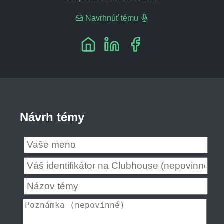
Navrhnúť tému
Návrh témy