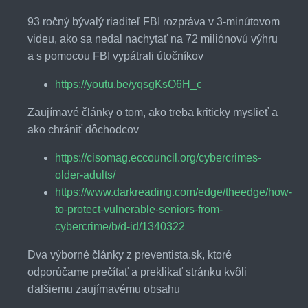
93 ročný bývalý riaditeľ FBI rozpráva v 3-minútovom
videu, ako sa nedal nachytať na 72 miliónovú výhru
a s pomocou FBI vypátrali útočníkov
https://youtu.be/yqsgKsO6H_c
Zaujímavé články o tom, ako treba kriticky myslieť a
ako chrániť dôchodcov
https://cisomag.eccouncil.org/cybercrimes-
older-adults/
https://www.darkreading.com/edge/theedge/how-
to-protect-vulnerable-seniors-from-
cybercrime/b/d-id/1340322
Dva výborné články z preventista.sk, ktoré
odporúčame prečítať a preklikať stránku kvôli
ďalšiemu zaujímavému obsahu